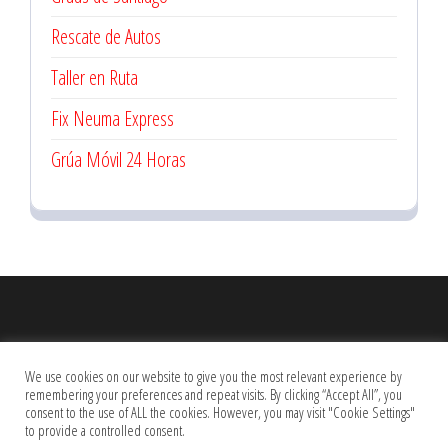
Rescate de Autos
Taller en Ruta
Fix Neuma Express
Grúa Móvil 24 Horas
Estás Viendo Linneo.net - Visita Anuncios y Nuestra
Red de
We use cookies on our website to give you the most relevant experience by
Blog
remembering your preferences and repeat visits. By clicking “Accept All”, you
consent to the use of ALL the cookies. However, you may visit "Cookie Settings"
to provide a controlled consent.
Solo para Mayores de Edad