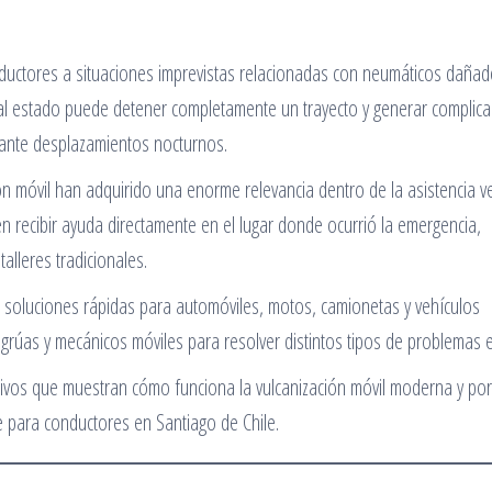
nductores a situaciones imprevistas relacionadas con neumáticos dañad
l estado puede detener completamente un trayecto y generar complica
rante desplazamientos nocturnos.
ión móvil han adquirido una enorme relevancia dentro de la asistencia v
 recibir ayuda directamente en el lugar donde ocurrió la emergencia,
alleres tradicionales.
ar soluciones rápidas para automóviles, motos, camionetas y vehículos
úas y mecánicos móviles para resolver distintos tipos de problemas e
tivos que muestran cómo funciona la vulcanización móvil moderna y po
e para conductores en Santiago de Chile.