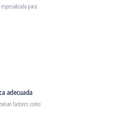
 especializada para:
ica adecuada
revisan factores como: