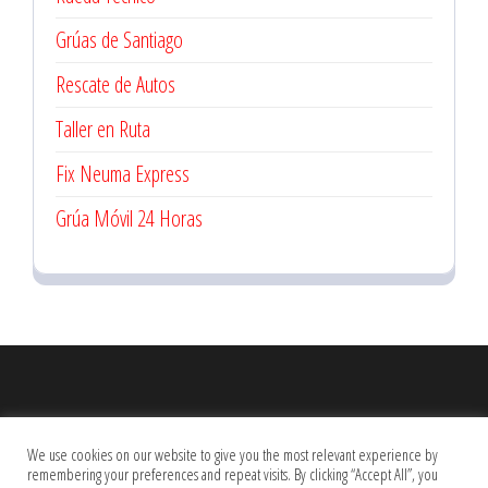
Grúas de Santiago
Rescate de Autos
Taller en Ruta
Fix Neuma Express
Grúa Móvil 24 Horas
Estás Viendo Linneo.net - Visita Anuncios y Nuestra
Red de
We use cookies on our website to give you the most relevant experience by
Blog
remembering your preferences and repeat visits. By clicking “Accept All”, you