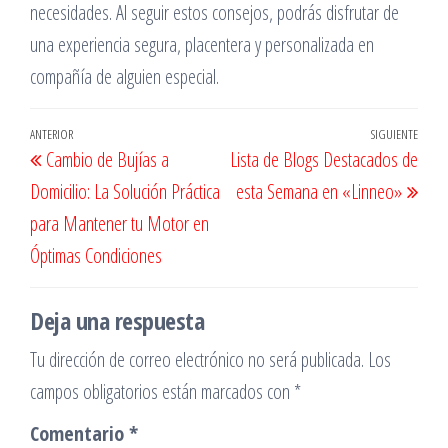
necesidades. Al seguir estos consejos, podrás disfrutar de
una experiencia segura, placentera y personalizada en
compañía de alguien especial.
Navegación
Entrada
ANTERIOR
SIGUIENTE
Entr
Cambio de Bujías a
Lista de Blogs Destacados de
de
anterior
sigu
Domicilio: La Solución Práctica
esta Semana en «Linneo»
entradas
para Mantener tu Motor en
Óptimas Condiciones
Deja una respuesta
Tu dirección de correo electrónico no será publicada.
Los
campos obligatorios están marcados con
*
Comentario
*