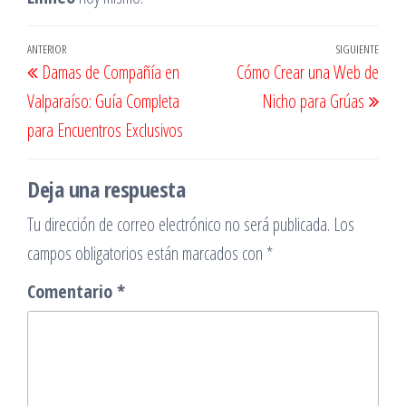
Navegación
Entrada
ANTERIOR
SIGUIENTE
Entr
Damas de Compañía en
Cómo Crear una Web de
de
anterior
sigu
Valparaíso: Guía Completa
Nicho para Grúas
entradas
para Encuentros Exclusivos
Deja una respuesta
Tu dirección de correo electrónico no será publicada.
Los
campos obligatorios están marcados con
*
Comentario
*