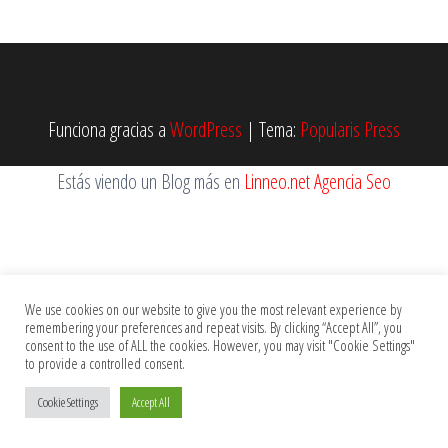
Funciona gracias a
WordPress
|
Tema:
Popularis Press
Estás viendo un Blog más en
Linneo.net Agencia Seo
We use cookies on our website to give you the most relevant experience by
remembering your preferences and repeat visits. By clicking “Accept All”, you
consent to the use of ALL the cookies. However, you may visit "Cookie Settings"
to provide a controlled consent.
Cookie Settings
Accept All