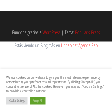
Funciona gracias a
WordPress
|
Tema:
Popularis Press
Estás viendo un Blog más en
Linneo.net Agencia Seo
We use cookies on our website to give you the most relevant experience by
remembering your preferences and repeat visits. By clicking “Accept All”, you
consent to the use of ALL the cookies. However, you may visit "Cookie Settings"
to provide a controlled consent.
Cookie Settings
Accept All