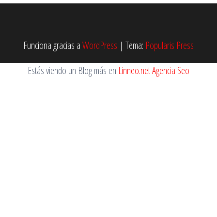
Funciona gracias a
WordPress
|
Tema:
Popularis Press
Estás viendo un Blog más en
Linneo.net Agencia Seo