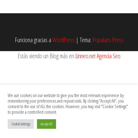
Funciona gracias a
WordPress
|
Tema:
Popularis Press
Estás viendo un Blog más en
Linneo.net Agencia Seo
We use cookies on our website to give you the most relevant experience by
remembering your preferences and repeat visits. By clicking “Accept All”, you
consent to the use of ALL the cookies. However, you may visit "Cookie Settings"
to provide a controlled consent.
Cookie Settings
Accept All